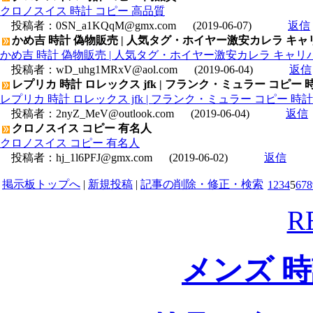
クロノスイス 時計 コピー 高品質
投稿者：
0SN_a1KQqM@gmx.com
(2019-06-07)
返信
かめ吉 時計 偽物販売 | 人気タグ・ホイヤー激安カレラ キャリバー
かめ吉 時計 偽物販売 | 人気タグ・ホイヤー激安カレラ キャリバー18
投稿者：
wD_uhg1MRxV@aol.com
(2019-06-04)
返信
レプリカ 時計 ロレックス jfk | フランク・ミュラー コピー 時
レプリカ 時計 ロレックス jfk | フランク・ミュラー コピー 時計 
投稿者：
2nyZ_MeV@outlook.com
(2019-06-04)
返信
クロノスイス コピー 有名人
クロノスイス コピー 有名人
投稿者：
hj_1l6PFJ@gmx.com
(2019-06-02)
返信
掲示板トップへ
|
新規投稿
|
記事の削除・修正・検索
1
2
3
4
5
6
7
8
R
メンズ 