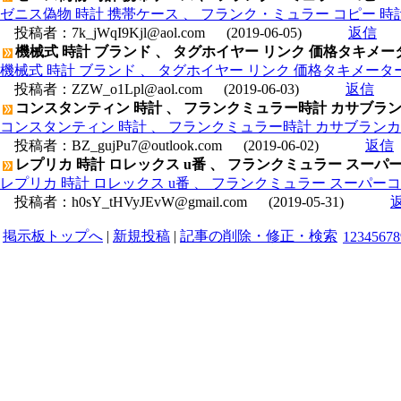
ゼニス偽物 時計 携帯ケース 、 フランク・ミュラー コピー 時
投稿者：
7k_jWqI9Kjl@aol.com
(2019-06-05)
返信
機械式 時計 ブランド 、 タグホイヤー リンク 価格タキメータークロ
機械式 時計 ブランド 、 タグホイヤー リンク 価格タキメータークロノ
投稿者：
ZZW_o1Lpl@aol.com
(2019-06-03)
返信
コンスタンティン 時計 、 フランクミュラー時計 カサブランカ
コンスタンティン 時計 、 フランクミュラー時計 カサブランカ サ
投稿者：
BZ_gujPu7@outlook.com
(2019-06-02)
返信
レプリカ 時計 ロレックス u番 、 フランクミュラー スーパー
レプリカ 時計 ロレックス u番 、 フランクミュラー スーパーコ
投稿者：
h0sY_tHVyJEvW@gmail.com
(2019-05-31)
掲示板トップへ
|
新規投稿
|
記事の削除・修正・検索
1
2
3
4
5
6
7
8