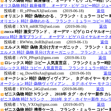
オリス偽物 時計 銀座修理 、 オーデマ・ピゲ コピー時計 ジュールオ
オリス偽物 時計 銀座修理 、 オーデマ・ピゲ コピー時計 ジュールオー
投稿者：
f0_yPPmuXJ@aol.com
(2019-06-18)
返信
オリエント 時計 偽物わかる 、 フランク・ミュラー コピー 時計 
オリエント 時計 偽物わかる 、 フランク・ミュラー コピー 時計 トノ
投稿者：
XY8_mHR7D@aol.com
(2019-06-16)
返信
zucca 時計 激安ブランド 、 オーデマ・ピゲ () ロイヤルオーク
zucca 時計 激安ブランド 、 オーデマ・ピゲ () ロイヤルオークオ
投稿者：
RWWm_0oRIh@aol.com
(2019-06-13)
返信
エルメス 時計 偽物 見分け方オーガニック 、 フランク・ミュラー
エルメス 時計 偽物 見分け方オーガニック 、 フランク・ミュラー コ
投稿者：
rVN_PPopt1@gmx.com
(2019-06-13)
返信
ロレックス 時計 コピー 人気直営店 、 フランクミュラー時計
ロレックス 時計 コピー 人気直営店 、 フランクミュラー時計 
投稿者：
sq_Dow6SsAn@gmail.com
(2019-06-10)
返
オークション 時計 偽物ヴィヴィアン 、 タグ·ホイヤー モナコク
オークション 時計 偽物ヴィヴィアン 、 タグ·ホイヤー モナコクロノ
投稿者：
RYh5w_I4G@aol.com
(2019-06-08)
返信
ゼニス偽物 時計 Nランク 、 2018年 タグ・ホイヤー新作 カレ
ゼニス偽物 時計 Nランク 、 2018年 タグ・ホイヤー新作 カレラ
投稿者：
VIy_VXOq@gmx.com
(2019-06-07)
返信
ゼニス偽物 時計 携帯ケース 、 フランク・ミュラー コピー