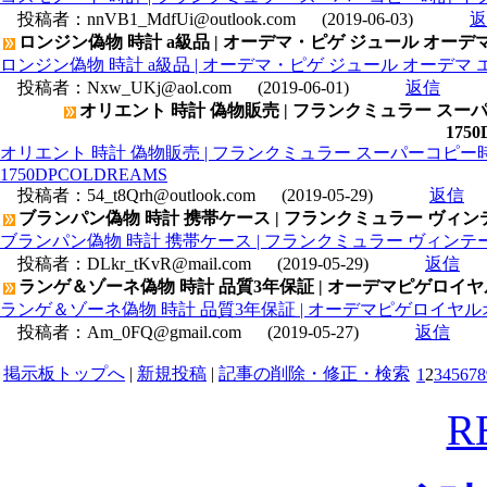
投稿者：
nnVB1_MdfUi@outlook.com
(2019-06-03)
返
ロンジン偽物 時計 a級品 | オーデマ・ピゲ ジュール オーデマ エク
ロンジン偽物 時計 a級品 | オーデマ・ピゲ ジュール オーデマ エクスト
投稿者：
Nxw_UKj@aol.com
(2019-06-01)
返信
オリエント 時計 偽物販売 | フランクミュラー ス
175
オリエント 時計 偽物販売 | フランクミュラー スーパーコピ
1750DPCOLDREAMS
投稿者：
54_t8Qrh@outlook.com
(2019-05-29)
返信
ブランパン偽物 時計 携帯ケース | フランクミュラー ヴィンテ
ブランパン偽物 時計 携帯ケース | フランクミュラー ヴィンテージ
投稿者：
DLkr_tKvR@mail.com
(2019-05-29)
返信
ランゲ＆ゾーネ偽物 時計 品質3年保証 | オーデマピゲロイヤルオーク
ランゲ＆ゾーネ偽物 時計 品質3年保証 | オーデマピゲロイヤルオーク ク
投稿者：
Am_0FQ@gmail.com
(2019-05-27)
返信
掲示板トップへ
|
新規投稿
|
記事の削除・修正・検索
1
2
3
4
5
6
7
8
R