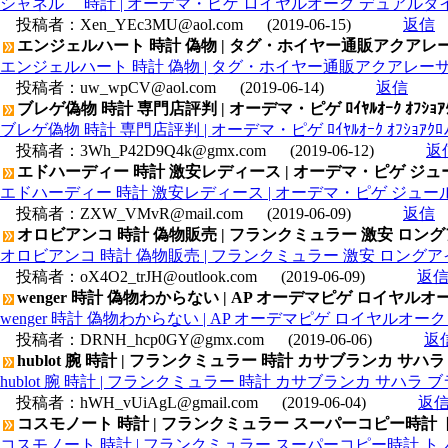
シャネル 時計 | オーデマ・ピゲ ロイヤルオーク デュアルタイム 26
投稿者：
Xen_YEc3MU@aol.com
(2019-06-15)
返信
エンジェルハート 時計 偽物 | タグ・ホイヤー通販アクアレーサー 
エンジェルハート 時計 偽物 | タグ・ホイヤー通販アクアレーサー キャ
投稿者：
uw_wpCV@aol.com
(2019-06-14)
返信
ブレゲ偽物 時計 専門店評判 | オーデマ・ピゲ ﾛｲﾔﾙｵｰｸ ｵﾌｼｮｱｸﾛﾉ ｸﾞ
ブレゲ偽物 時計 専門店評判 | オーデマ・ピゲ ﾛｲﾔﾙｵｰｸ ｵﾌｼｮｱｸﾛﾉ ｸﾞﾗ
投稿者：
3Wh_P42D9Q4k@gmx.com
(2019-06-12)
返
エドハーディー 時計 激安レディース | オーデマ・ピゲ ジュールオー
エドハーディー 時計 激安レディース | オーデマ・ピゲ ジュールオーデ
投稿者：
ZXW_VMvR@mail.com
(2019-06-09)
返信
オロビアンコ 時計 偽物販売 | フランクミュラー 激安 ロング
オロビアンコ 時計 偽物販売 | フランクミュラー 激安 ロングアイ
投稿者：
oX4O2_trJH@outlook.com
(2019-06-09)
返
wenger 時計 偽物わからない | AP オーデマピゲ ロイヤルオーク 15
wenger 時計 偽物わからない | AP オーデマピゲ ロイヤルオーク 1540
投稿者：
DRNH_hcp0GY@gmx.com
(2019-06-06)
返
hublot 腕 時計 | フランクミュラー 時計 カサブランカ サハラ
hublot 腕 時計 | フランクミュラー 時計 カサブランカ サハラ 
投稿者：
hWH_vUiAgL@gmail.com
(2019-06-04)
返
コスモノート 時計 | フランクミュラー スーパーコピー時計 
コスモノート 時計 | フランクミュラー スーパーコピー時計 トノ