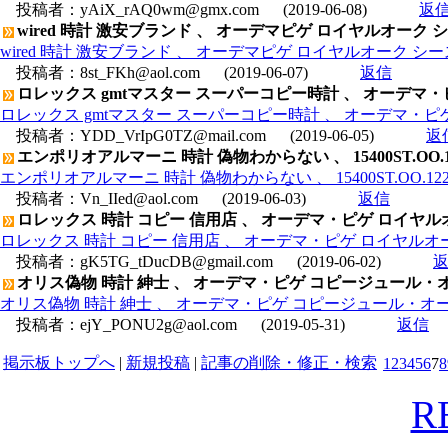
投稿者：
yAiX_rAQ0wm@gmx.com
(2019-06-08)
返
wired 時計 激安ブランド 、 オーデマピゲ ロイヤルオーク シース
wired 時計 激安ブランド 、 オーデマピゲ ロイヤルオーク シースルー
投稿者：
8st_FKh@aol.com
(2019-06-07)
返信
ロレックス gmtマスター スーパーコピー時計 、 オーデマ・ピゲ 
ロレックス gmtマスター スーパーコピー時計 、 オーデマ・ピゲ ロイ
投稿者：
YDD_VrIpG0TZ@mail.com
(2019-06-05)
返
エンポリオアルマーニ 時計 偽物わからない 、 15400ST.OO
エンポリオアルマーニ 時計 偽物わからない 、 15400ST.OO.1
投稿者：
Vn_IIed@aol.com
(2019-06-03)
返信
ロレックス 時計 コピー 信用店 、 オーデマ・ピゲ ロイヤルオーク
ロレックス 時計 コピー 信用店 、 オーデマ・ピゲ ロイヤルオーク オ
投稿者：
gK5TG_tDucDB@gmail.com
(2019-06-02)
オリス偽物 時計 紳士 、 オーデマ・ピゲ コピージュール・オーデマ
オリス偽物 時計 紳士 、 オーデマ・ピゲ コピージュール・オーデマ グ
投稿者：
ejY_PONU2g@aol.com
(2019-05-31)
返信
掲示板トップへ
|
新規投稿
|
記事の削除・修正・検索
1
2
3
4
5
6
7
8
R