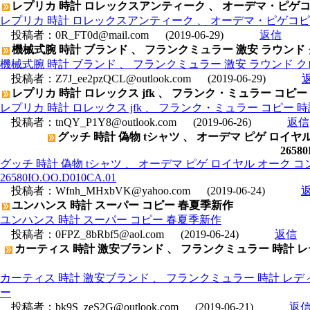
レプリカ 時計 ロレックスアンティーク 、 オーデマ・ピゲコピー ﾛｲﾔﾙｵｰｸ 
レプリカ 時計 ロレックスアンティーク 、 オーデマ・ピゲコピー ﾛｲﾔﾙｵｰｸ ﾊ
投稿者：
0R_FT0d@mail.com
(2019-06-29)
返信
機械式腕 時計 ブランド 、 フランクミュラー 激安 ラウンド 
機械式腕 時計 ブランド 、 フランクミュラー 激安 ラウンド ク
投稿者：
Z7J_ee2pzQCL@outlook.com
(2019-06-29)
レプリカ 時計 ロレックス jfk 、 フランク・ミュラー コピー 時
レプリカ 時計 ロレックス jfk 、 フランク・ミュラー コピー 時計 
投稿者：
tnQY_P1Y8@outlook.com
(2019-06-26)
返信
グッチ 時計 偽物 tシャツ 、 オーデマ ピゲ ロ
26580
グッチ 時計 偽物 tシャツ 、 オーデマ ピゲ ロイヤル オー
26580IO.OO.D010CA.01
投稿者：
Wfnh_MHxbVK@yahoo.com
(2019-06-24)
ユンハンス 時計 スーパー コピー 春夏季新作
ユンハンス 時計 スーパー コピー 春夏季新作
投稿者：
0FPZ_8bRbf5@aol.com
(2019-06-24)
返信
カーティス 時計 激安ブランド 、 フランクミュラー 時計 レデ
カーティス 時計 激安ブランド 、 フランクミュラー 時計 レディ
ー
投稿者：
bk9S_zeS2G@outlook.com
(2019-06-21)
返