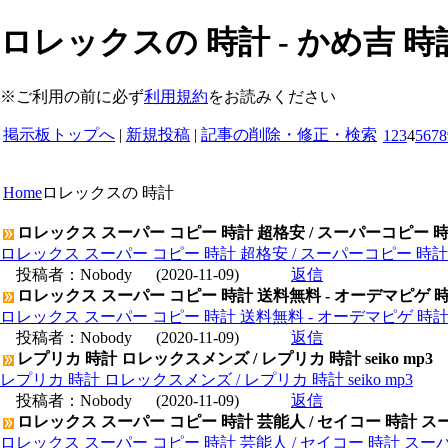
ロレックスの 時計 - かめ吉 
※ご利用の前に必ず
利用規約
をお読みください
掲示板トップへ
|
新規投稿
|
記事の削除・修正・検索
1
2
3
4
5
6
7
8
Home
ロレックスの 時計
ロレックス スーパー コピー 時計 超格安 / スーパーコピー 
ロレックス スーパー コピー 時計 超格安 / スーパーコピー 時
投稿者：
Nobody
(2020-11-09)
返信
ロレックス スーパー コピー 時計 送料無料 - オーデマピゲ 
ロレックス スーパー コピー 時計 送料無料 - オーデマピゲ 時
投稿者：
Nobody
(2020-11-09)
返信
レプリカ 時計 ロレックスメンズ / レプリカ 時計 seiko mp3
レプリカ 時計 ロレックスメンズ / レプリカ 時計 seiko mp3
投稿者：
Nobody
(2020-11-09)
返信
ロレックス スーパー コピー 時計 芸能人 / セイコー 時計 ス
ロレックス スーパー コピー 時計 芸能人 / セイコー 時計 スー