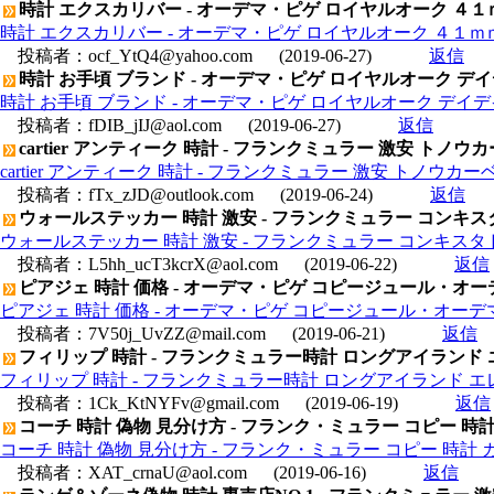
時計 エクスカリバー - オーデマ・ピゲ ロイヤルオーク ４１ｍｍ 154
時計 エクスカリバー - オーデマ・ピゲ ロイヤルオーク ４１ｍｍ 1540
投稿者：
ocf_YtQ4@yahoo.com
(2019-06-27)
返信
時計 お手頃 ブランド - オーデマ・ピゲ ロイヤルオーク デイデイト
時計 お手頃 ブランド - オーデマ・ピゲ ロイヤルオーク デイデイト コ
投稿者：
fDIB_jIJ@aol.com
(2019-06-27)
返信
cartier アンティーク 時計 - フランクミュラー 激安 トノ
cartier アンティーク 時計 - フランクミュラー 激安 トノウカ
投稿者：
fTx_zJD@outlook.com
(2019-06-24)
返信
ウォールステッカー 時計 激安 - フランクミュラー コンキスタド
ウォールステッカー 時計 激安 - フランクミュラー コンキスタドー
投稿者：
L5hh_ucT3kcrX@aol.com
(2019-06-22)
返信
ピアジェ 時計 価格 - オーデマ・ピゲ コピージュール・オーデマ グ
ピアジェ 時計 価格 - オーデマ・ピゲ コピージュール・オーデマ グシュ
投稿者：
7V50j_UvZZ@mail.com
(2019-06-21)
返信
フィリップ 時計 - フランクミュラー時計 ロングアイランド エ
フィリップ 時計 - フランクミュラー時計 ロングアイランド エレク
投稿者：
1Ck_KtNYFv@gmail.com
(2019-06-19)
返信
コーチ 時計 偽物 見分け方 - フランク・ミュラー コピー 時計 カ
コーチ 時計 偽物 見分け方 - フランク・ミュラー コピー 時計 カサ
投稿者：
XAT_crnaU@aol.com
(2019-06-16)
返信