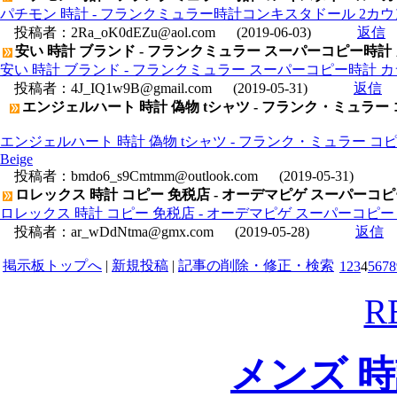
パチモン 時計 - フランクミュラー時計コンキスタドール 2カウ
投稿者：
2Ra_oK0dEZu@aol.com
(2019-06-03)
返信
安い 時計 ブランド - フランクミュラー スーパーコピー時計 カ
安い 時計 ブランド - フランクミュラー スーパーコピー時計 カラー
投稿者：
4J_IQ1w9B@gmail.com
(2019-05-31)
返信
エンジェルハート 時計 偽物 tシャツ - フランク・ミュラー コ
エンジェルハート 時計 偽物 tシャツ - フランク・ミュラー コピー
Beige
投稿者：
bmdo6_s9Cmtmm@outlook.com
(2019-05-31)
ロレックス 時計 コピー 免税店 - オーデマピゲ スーパーコピー ロ
ロレックス 時計 コピー 免税店 - オーデマピゲ スーパーコピー ロイ
投稿者：
ar_wDdNtma@gmx.com
(2019-05-28)
返信
掲示板トップへ
|
新規投稿
|
記事の削除・修正・検索
1
2
3
4
5
6
7
8
R
メンズ 