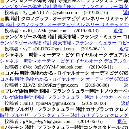
ランゲ＆ゾーネ偽物 時計 専売店NO.1 - フランクミュラー 激
ランゲ＆ゾーネ偽物 時計 専売店NO.1 - フランクミュラー 激安 
投稿者：
3ys_p6NLLZqs@yahoo.com
(2019-06-16)
返
腕 時計 クロノグラフ - オーデマピゲ ミレネリー リミテッドエデ
腕 時計 クロノグラフ - オーデマピゲ ミレネリー リミテッドエディ
投稿者：
nvRt_UAMqt@aol.com
(2019-06-13)
返信
ランゲ＆ゾーネ偽物 時計 楽天市場 - フランク・ミュラー コピー 
ランゲ＆ゾーネ偽物 時計 楽天市場 - フランク・ミュラー コピー 時計
投稿者：
vyT_sOLDFG@gmail.com
(2019-06-11)
返信
シャネル 時計 - オーデマ・ピゲ ロイヤルオーク デュアルタイム 
シャネル 時計 - オーデマ・ピゲ ロイヤルオーク デュアルタイム 26
投稿者：
dVee_3q5yJ9YM@outlook.com
(2019-06-11)
コメ兵 時計 偽物わかる - ロイヤルオーク オーデマピゲ 67651S
コメ兵 時計 偽物わかる - ロイヤルオーク オーデマピゲ 67651ST
投稿者：
ZLWZ_9hOf9Rzr@gmx.com
(2019-06-08)
返
ブレゲ偽物 時計 税関 - フランクミュラー時計 トノウカーベ
ブレゲ偽物 時計 税関 - フランクミュラー時計 トノウカーベック
投稿者：
JuH3_YpiuMA@gmail.com
(2019-06-06)
返
時計 ブルガリ - フランクミュラー 時計 カサブランカ クロノ
時計 ブルガリ - フランクミュラー 時計 カサブランカ クロノグラ
投稿者：
gAtn_e9ygYt@gmail.com
(2019-06-05)
返信
パチモン 時計 - フランクミュラー時計コンキスタドール 2カ