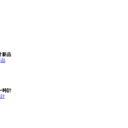
時計新品
新品
ピー時計
時計