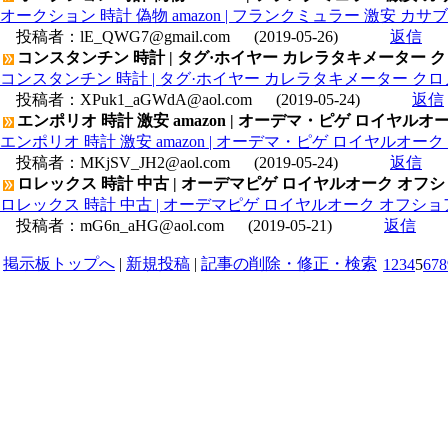
オークション 時計 偽物 amazon | フランクミュラー 激安 カサブ
投稿者：
lE_QWG7@gmail.com
(2019-05-26)
返信
コンスタンチン 時計 | タグ·ホイヤー カレラタキメーター クロノ
コンスタンチン 時計 | タグ·ホイヤー カレラタキメーター クロノデイ
投稿者：
XPuk1_aGWdA@aol.com
(2019-05-24)
返信
エンポリオ 時計 激安 amazon | オーデマ・ピゲ ロイヤルオーク 
エンポリオ 時計 激安 amazon | オーデマ・ピゲ ロイヤルオーク デ
投稿者：
MKjSV_JH2@aol.com
(2019-05-24)
返信
ロレックス 時計 中古 | オーデマピゲ ロイヤルオーク オフショアク
ロレックス 時計 中古 | オーデマピゲ ロイヤルオーク オフショアクロノ
投稿者：
mG6n_aHG@aol.com
(2019-05-21)
返信
掲示板トップへ
|
新規投稿
|
記事の削除・修正・検索
1
2
3
4
5
6
7
8