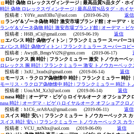
時計 偽物 ロレックスヴィンテージ | 最高品質N品タグ・ホイヤ
時計 偽物 ロレックスヴィンテージ | 最高品質N品タグ・ホイヤー
投稿者：
Y0Ye_aux83Bu7@aol.com
(2019-06-20)
返信
ランゲ＆ゾーネ偽物 時計 激安市場ブランド館 | オーデマ・ピゲ コ
ランゲ＆ゾーネ偽物 時計 激安市場ブランド館 | オーデマ・ピゲ コピ
投稿者：
H6B_sCi@gmail.com
(2019-06-19)
返信
エバンス 時計 偽物ヴィトン | フランクミュラー スーパーコピ
エバンス 時計 偽物ヴィトン | フランクミュラー スーパーコピー時
投稿者：
AwyjB_BmgvVt2N@gmx.com
(2019-06-17)
ロレックス 腕 時計 | フランクミュラー 激安 トノウカーベック
ロレックス 腕 時計 | フランクミュラー 激安 トノウカーベックス
投稿者：
3xlU_3xudx@gmail.com
(2019-06-14)
返信
モーリス・ラクロア偽物懐中 時計 | フランクミュラー 時計 ト
モーリス・ラクロア偽物懐中 時計 | フランクミュラー 時計 トノ
投稿者：
UouAM_Xz3@aol.com
(2019-06-14)
返信
nasa 時計 | オーデマ・ピゲ () ロイヤルオーク オフショアクロノ 
nasa 時計 | オーデマ・ピゲ () ロイヤルオーク オフショアクロノ 26
投稿者：
h1C6_orA8Az@gmail.com
(2019-06-11)
返信
スイス 時計 安い | フランクミュラー トノウカーベックス カラ
スイス 時計 安い | フランクミュラー トノウカーベックス カラード
投稿者：
VCU_ttzNhx@aol.com
(2019-06-09)
返信