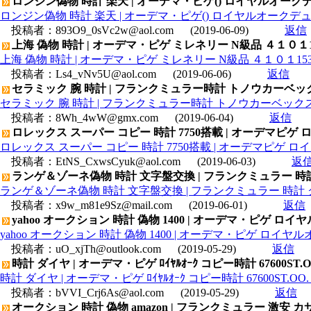
ロンジン偽物 時計 楽天 | オーデマ・ピゲ() ロイヤルオークデュア
ロンジン偽物 時計 楽天 | オーデマ・ピゲ() ロイヤルオークデュアルタ
投稿者：
893O9_0sVc2w@aol.com
(2019-06-09)
返信
上海 偽物 時計 | オーデマ・ピゲ ミレネリー N級品 ４１０１15350
上海 偽物 時計 | オーデマ・ピゲ ミレネリー N級品 ４１０１15350OR
投稿者：
Ls4_vNv5U@aol.com
(2019-06-06)
返信
セラミック 腕 時計 | フランクミュラー時計 トノウカーベック
セラミック 腕 時計 | フランクミュラー時計 トノウカーベックス 
投稿者：
8Wh_4wW@gmx.com
(2019-06-04)
返信
ロレックス スーパー コピー 時計 7750搭載 | オーデマピゲ ロ
ロレックス スーパー コピー 時計 7750搭載 | オーデマピゲ ロイヤ
投稿者：
EtNS_CxwsCyuk@aol.com
(2019-06-03)
返
ランゲ＆ゾーネ偽物 時計 文字盤交換 | フランクミュラー 時計 ク
ランゲ＆ゾーネ偽物 時計 文字盤交換 | フランクミュラー 時計 クレ
投稿者：
x9w_m81e9Sz@mail.com
(2019-06-01)
返信
yahoo オークション 時計 偽物 1400 | オーデマ・ピゲ ロイヤ
yahoo オークション 時計 偽物 1400 | オーデマ・ピゲ ロイヤルオ
投稿者：
uO_xjTh@outlook.com
(2019-05-29)
返信
時計 ダイヤ | オーデマ・ピゲ ﾛｲﾔﾙｵｰｸ コピー時計 67600ST.OO.
時計 ダイヤ | オーデマ・ピゲ ﾛｲﾔﾙｵｰｸ コピー時計 67600ST.OO. 1
投稿者：
bVVI_Crj6As@aol.com
(2019-05-29)
返信
オークション 時計 偽物 amazon | フランクミュラー 激安 カ