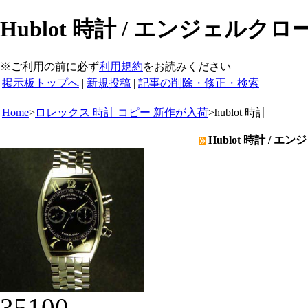
Hublot 時計 / エンジェル
※ご利用の前に必ず
利用規約
をお読みください
掲示板トップへ
|
新規投稿
|
記事の削除・修正・検索
Home
>
ロレックス 時計 コピー 新作が入荷
>
hublot 時計
Hublot 時計 /
35100