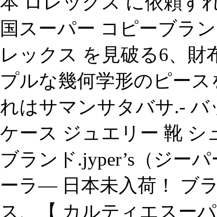
本 ロレックス に依頼すれ
国スーパー コピーブラン
レックス を見破る6、財布
プルな幾何学形のピース
れはサマンサタバサ.- バッ
ケース ジュエリー 靴 シ
ブランド.jyper’s（ジーパ
ーラ― 日本未入荷！ ブラン
ス、【 カルティエスーパ