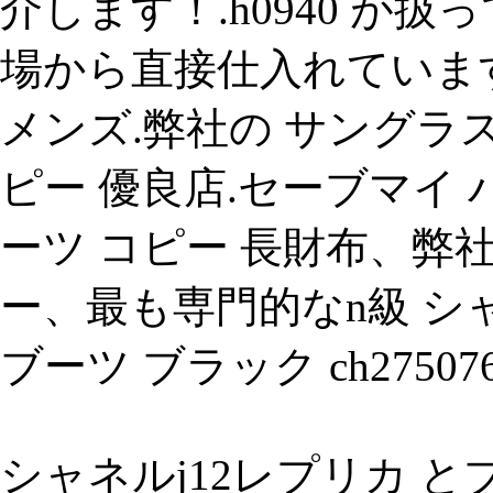
介します！.h0940 が
場から直接仕入れています
メンズ.弊社の サングラ
ピー 優良店.セーブマイ
ーツ コピー 長財布、弊
ー、最も専門的なn級 シ
ブーツ ブラック ch27507
シャネルj12レプリカ と