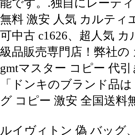
能です。.独自にレーテ
無料 激安 人気 カルティ
可中古 c1626、超人気
級品販売専門店！弊社の 
gmtマスター コピー 代
「ドンキのブランド品は 
グ コピー 激安 全国送料無
ルイヴィトン 偽 バッグ