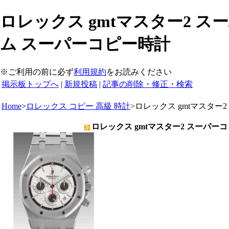
ロレックス gmtマスター2 ス
ム スーパーコピー時計
※ご利用の前に必ず
利用規約
をお読みください
掲示板トップへ
|
新規投稿
|
記事の削除・修正・検索
Home
>
ロレックス コピー 高級 時計
>
ロレックス gmtマスター
ロレックス gmtマスター2 スーパー