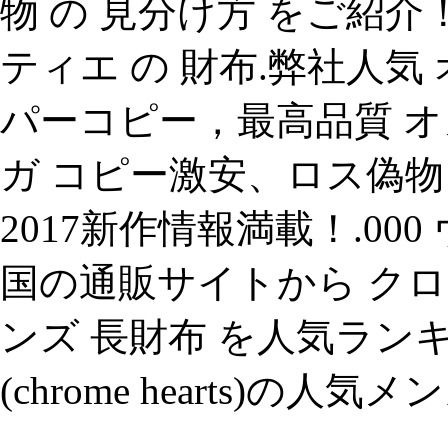
物 の 見分け方 をご紹介！
ティエ の 財布.弊社人気
パーコピー，最高品質 オメ
ガ コピー激安、ロス偽物
2017新作情報満載！.00
国の通販サイトから クロムハーツ
ンズ 長財布 を人気ラン
(chrome hearts)の人