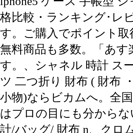
iphone5 ケース 手帳型
格比較・ランキング･レ
す。ご購入でポイント取
無料商品も多数。「あす
す。、シャネル 時計 ス
ツ 二つ折り 財布 ( 財
小物)ならビカムへ。全
はプロの目にも分からな
計/バッグ/ 財布 n、ク