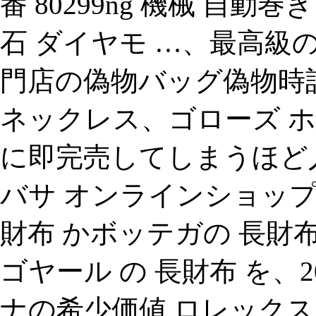
番 80299ng 機械 自動
石 ダイヤモ …、最高級
門店の偽物バッグ偽物時
ネックレス、ゴローズ 
に即完売してしまうほど人
バサ オンラインショップ 
財布 かボッテガの 長財
ゴヤール の 長財布 を、20
ナの希少価値 ロレック