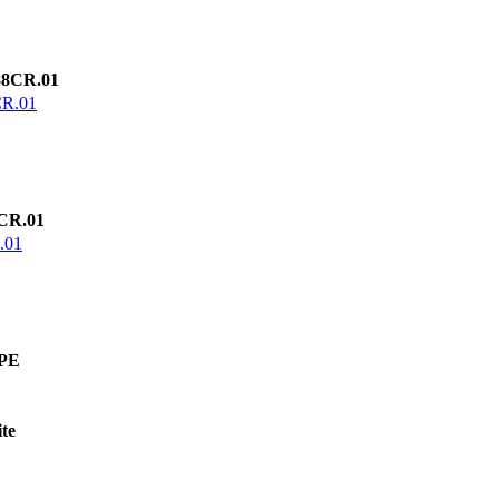
CR.01
.01
R.01
01
PE
te