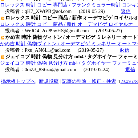
ロレックス 時計 コピー 専門店 / フランクミュラー時計 コンキスタド
投稿者：
qH7_XWtPB@aol.com
(2019-05-29)
返信
ロレックス 時計 コピー 商品 / 新作 オーデマピゲ ロイヤルオーク 
ロレックス 時計 コピー 商品 / 新作 オーデマピゲ ロイヤルオーク オフ
投稿者：
WeJO4_2cd89wHS@gmail.com
(2019-05-27)
かめ吉 時計 偽物ヴィトン / オーデマピゲ ミレネリー オートマティッ
かめ吉 時計 偽物ヴィトン / オーデマピゲ ミレネリー オートマティック 
投稿者：
Pxu_AN6L1@aol.com
(2019-05-27)
返信
ジェイコブ 時計 偽物 見分け方 mh4 / タグホイヤー フォーミュ
ジェイコブ 時計 偽物 見分け方 mh4 / タグホイヤー フォーミュラー
投稿者：
0oiZ3_8S6zo@gmail.com
(2019-05-24)
返信
掲示板トップへ
|
新規投稿
|
記事の削除・修正・検索
1
2
3
4
5
6
7
8