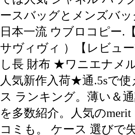
ースバッグとメンズバッ
日本一流 ウブロコピー.【新作
サヴィヴィ ）【レビュ
し長 財布 ★ワニエナメ
人気新作入荷★通.5sで使え
ス ランキング。薄い＆通話
を多数紹介。人気のmerit・cat
コミも。 ケース 選びで