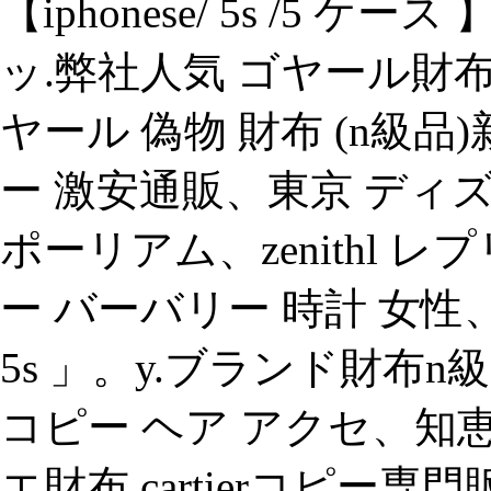
【iphonese/ 5s /5
ッ.弊社人気 ゴヤール財布
ヤール 偽物 財布 (n級
ー 激安通販、東京 ディ
ポーリアム、zenithl 
ー バーバリー 時計 女性、
5s 」。y.ブランド財布
コピー ヘア アクセ、
エ財布 cartierコピー専門