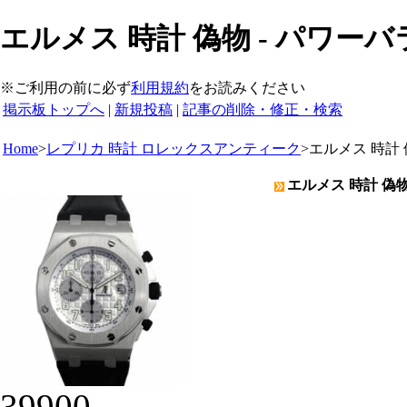
エルメス 時計 偽物 - パワー
※ご利用の前に必ず
利用規約
をお読みください
掲示板トップへ
|
新規投稿
|
記事の削除・修正・検索
Home
>
レプリカ 時計 ロレックスアンティーク
>
エルメス 時計
エルメス 時計 偽物
39900