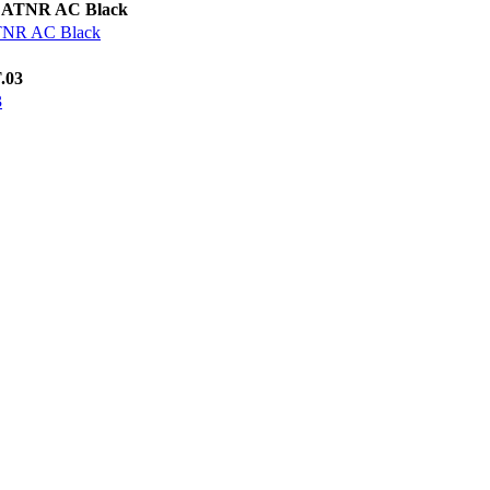
R AC Black
AC Black
03
3