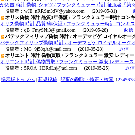
かめ吉 時計 偽物 tシャツ / フランクミュラー 時計 征服者「第
投稿者：
wJE_nRRSm3dV@yahoo.com
(2019-05-31)
オリス偽物 時計 品質3年保証 / フランクミュラー時計 コンキスタ
オリス偽物 時計 品質3年保証 / フランクミュラー時計 コンキスタドー
投稿者：
qB_FmySNi3@gmail.com
(2019-05-28)
返信
パテックフィリップ偽物 時計 / オーデマピゲ ロイヤルオークオリジ
パテックフィリップ偽物 時計 / オーデマピゲ ロイヤルオークオリジナル
投稿者：
MG_9j58qA@mail.com
(2019-05-28)
返信
オリエント 時計 偽物買取 / フランクミュラー 激安 レディース
オリエント 時計 偽物買取 / フランクミュラー 激安 レディース 
投稿者：
5ROA_H3RdLsj@aol.com
(2019-05-25)
返信
掲示板トップへ
|
新規投稿
|
記事の削除・修正・検索
1
2
3
4
5
6
7
8