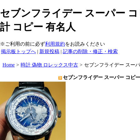
セブンフライデー スーパー コピ
計 コピー 有名人
※ご利用の前に必ず
利用規約
をお読みください
掲示板トップへ
|
新規投稿
|
記事の削除・修正・検索
Home
>
時計 偽物 ロレックス中古
>
セブンフライデー スーパ
セブンフライデー スーパー コピー 