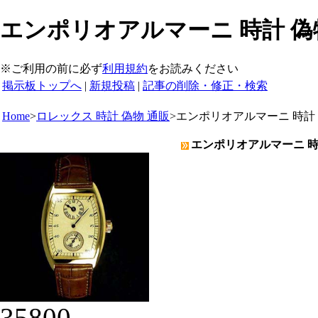
エンポリオアルマーニ 時計 偽物
※ご利用の前に必ず
利用規約
をお読みください
掲示板トップへ
|
新規投稿
|
記事の削除・修正・検索
Home
>
ロレックス 時計 偽物 通販
>
エンポリオアルマーニ 時計
エンポリオアルマーニ 時計
35800